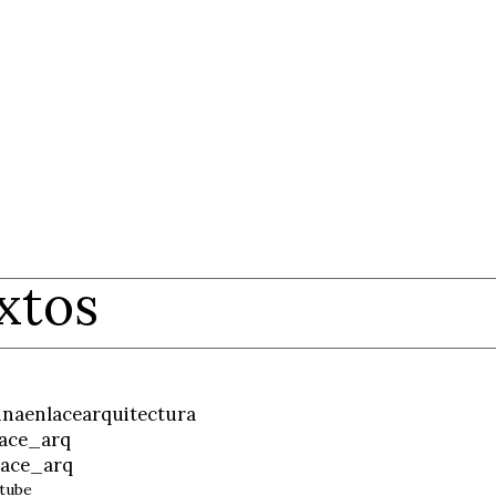
xtos
inaenlacearquitectura
ace_arq
ace_arq
tube